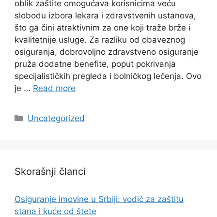
oblik zaštite omogućava korisnicima veću
slobodu izbora lekara i zdravstvenih ustanova,
što ga čini atraktivnim za one koji traže brže i
kvalitetnije usluge. Za razliku od obaveznog
osiguranja, dobrovoljno zdravstveno osiguranje
pruža dodatne benefite, poput pokrivanja
specijalističkih pregleda i bolničkog lečenja. Ovo
je …
Read more
Categories
Uncategorized
Skorašnji članci
Osiguranje imovine u Srbiji: vodič za zaštitu
stana i kuće od štete