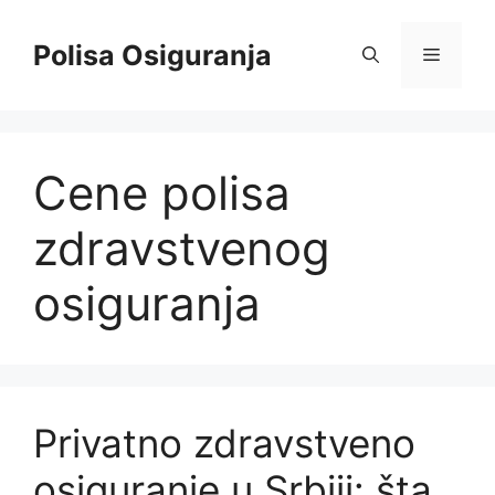
Skip
to
Polisa Osiguranja
Menu
content
Cene polisa
zdravstvenog
osiguranja
Privatno zdravstveno
osiguranje u Srbiji: šta